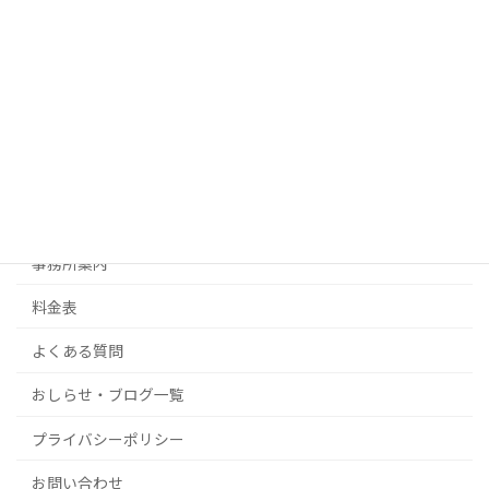
遺 言
生前対策
許可・認可・ビザ申請
不動産経営・起業サポート
補助金・その他ご相談
事務所案内
料金表
よくある質問
おしらせ・ブログ一覧
プライバシーポリシー
お問い合わせ