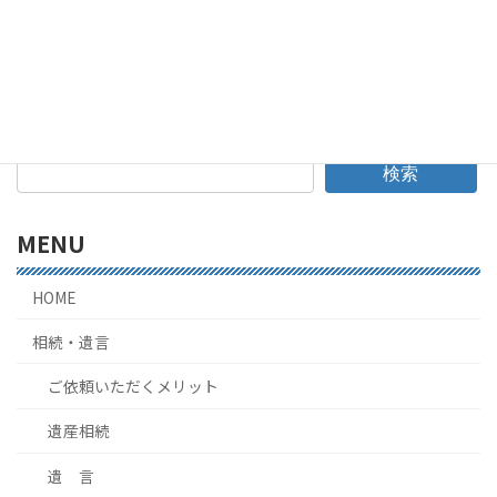
※進捗状況報告については、事案に応じて適宜ご報告する
ように心がけております。
こちらからのご報告は、仕事の
段階ごとやお客様からのご要望に応じて行っております。
検索
MENU
HOME
相続・遺言
ご依頼いただくメリット
遺産相続
遺 言