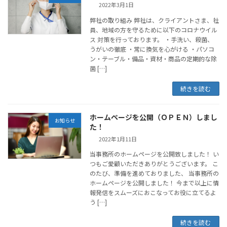
2022年3月1日
弊社の取り組み 弊社は、クライアントさま、社
員、地域の方を守るために以下のコロナウイル
ス 対策を行っております。 ・手洗い、殺菌、
うがいの徹底 ・常に換気を心がける ・パソコ
ン・テーブル・備品・資材・商品の定期的な除
菌 […]
続きを読む
ホームページを公開（ＯＰＥＮ）しまし
お知らせ
た！
2022年1月11日
当事務所のホームページを公開致しました！ い
つもご愛顧いただきありがとうございます。 こ
のたび、準備を進めておりました、 当事務所の
ホームページを公開しました！ 今まで以上に情
報発信をスムーズにおこなってお役に立てるよ
う […]
続きを読む