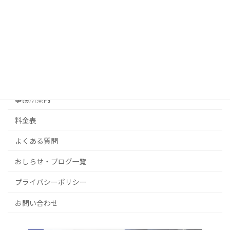
生前対策
許可・認可・ビザ申請
不動産経営・起業サポート
補助金・その他ご相談
事務所案内
料金表
よくある質問
おしらせ・ブログ一覧
プライバシーポリシー
お問い合わせ