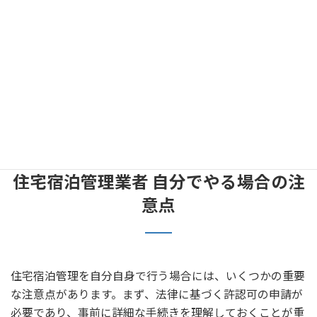
ているサービスの内容や費用対効果も重要な判断基準で
す。事前に提供されるサービス内容を詳しく調べ、料金が
他の業者と比べて適正かどうかを確認してください。さら
には、これまでのサービス提供実績や顧客からのレビュー
を参考にすることも良い方法です。悪い評判が多ければ再
考が必要ですし、逆に高評価が多ければ安心して委託でき
る可能性が高まります。
住宅宿泊管理業者 自分でやる場合の注
意点
住宅宿泊管理を自分自身で行う場合には、いくつかの重要
な注意点があります。まず、法律に基づく許認可の申請が
必要であり、事前に詳細な手続きを理解しておくことが重