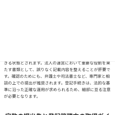
法人を設立する際、定款は重要書類の一つとして、法務局
に提出する必要があります。まず、定款は公証役場で認証
を受け、その後、管轄する法務局へ持参または郵送での提
出が一般的な流れです。電子定款の場合、ディジタル署名
を活用し、オンラインでの提出が可能なことが増えてきて
います。定款の提出は法人登記の一環であり、これによっ
て法人の設立登記が完了し、法的効力を持つことができま
す。提出した定款は、法人の基本的な指針を確認する上で
の基礎資料として収納され、必要に応じて関係者が閲覧で
きる状態とされます。法人の運営において重要な役割を果
たす書類として、誤りなく記載内容を整えることが肝要で
す。確認のためにも、弁護士や司法書士など、専門家と相
談の上での提出が推奨されます。登記手続きは、法的な基
準に沿った正確な運用が求められるため、細部に亘る注意
が必要となります。