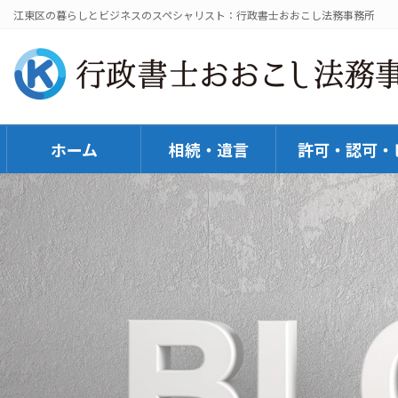
コ
ナ
江東区の暮らしとビジネスのスペシャリスト：行政書士おおこし法務事務所
ン
ビ
テ
ゲ
ン
ー
ツ
シ
へ
ョ
ホーム
相続・遺言
許可・認可・
ス
ン
キ
に
ッ
移
プ
動