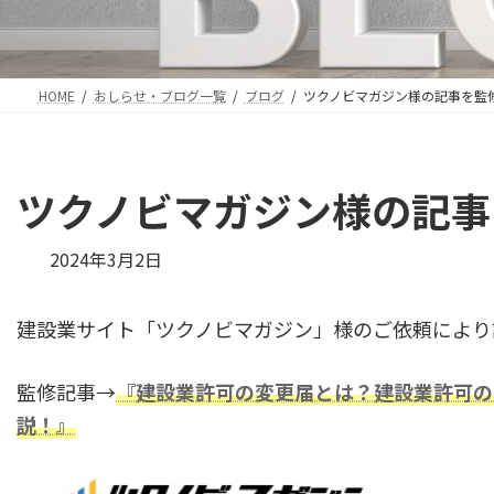
HOME
おしらせ・ブログ一覧
ブログ
ツクノビマガジン様の記事を監
ツクノビマガジン様の記事
最
2024年3月2日
終
更
建設業サイト「ツクノビマガジン」様のご依頼により
新
日
時
監修記事→
『建設業許可の変更届とは？建設業許可の
:
説！』