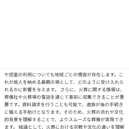
火葬と宗教・文化における違い
火葬と宗教・文化における違いは、多くの要素に基づいて
います。まず、火葬は故人を供養する一つの方法であり、
日本では一般的な選択肢です。地域ごとに火葬場の利用方
法や運営が異なるため、火葬にまつわる文化やマナーも多
様です。 例えば、火葬が行われる際には、僧侶が読経を行
い、家族や友人が敬意を表して参列しますが、文化によっ
ては異なる儀式もあります。また、火葬に際しての手続き
や控室の利用についても地域ごとの慣習が存在します。こ
れが故人を納める最期の場として、どのように受け入れら
れるかに影響を与えます。 さらに、火葬に関する情報は、
葬儀社や火葬場の電話を通じて事前に収集できることが重
要です。資料請求を行うことも可能で、遺族が後の手続き
に備える手助けとなります。そのため、火葬の流れや文化
的背景を理解することで、よりスムーズな葬儀が実現でき
ます。 結論として、火葬における宗教や文化の違いを理解