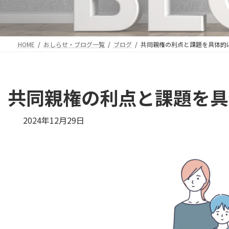
HOME
おしらせ・ブログ一覧
ブログ
共同親権の利点と課題を具体的
共同親権の利点と課題を具
最
2024年12月29日
終
更
新
日
時
: