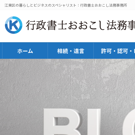
コ
ナ
江東区の暮らしとビジネスのスペシャリスト：行政書士おおこし法務事務所
ン
ビ
テ
ゲ
ン
ー
ツ
シ
へ
ョ
ホーム
相続・遺言
許可・認可・
ス
ン
キ
に
ッ
移
プ
動