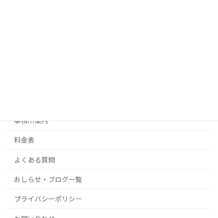
遺産相続
遺 言
生前対策
許可・認可・ビザ申請
不動産経営・起業サポート
補助金・その他ご相談
事務所案内
料金表
よくある質問
おしらせ・ブログ一覧
プライバシーポリシー