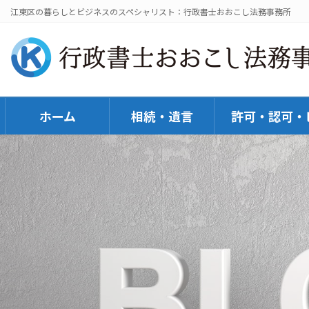
コ
ナ
江東区の暮らしとビジネスのスペシャリスト：行政書士おおこし法務事務所
ン
ビ
テ
ゲ
ン
ー
ツ
シ
へ
ョ
ホーム
相続・遺言
許可・認可・
ス
ン
キ
に
ッ
移
プ
動