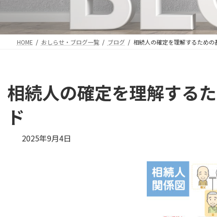
HOME
おしらせ・ブログ一覧
ブログ
相続人の確定を理解するための
相続人の確定を理解するた
ド
最
2025年9月4日
終
更
新
日
時
: