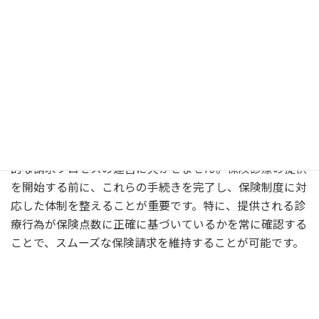
診療所での保険診療を提供するためには、厚生局への届け
出が必要です。この手続きを通じて、医療費の請求を国保
や社保に対して行うことが可能になります。届け出には、
診療科目、使用する診療行為の詳細、及び施設の運営状況
に関する情報が含まれます。そのほか、診療報酬請求に必
要な電子カルテの準備、サーバー環境の整備なども、効率
的な請求プロセスの運営に欠かせません。保険診療の提供
を開始する前に、これらの手続きを完了し、保険制度に対
応した体制を整えることが重要です。特に、提供される診
療行為が保険点数に正確に基づいているかを常に確認する
ことで、スムーズな保険請求を維持することが可能です。