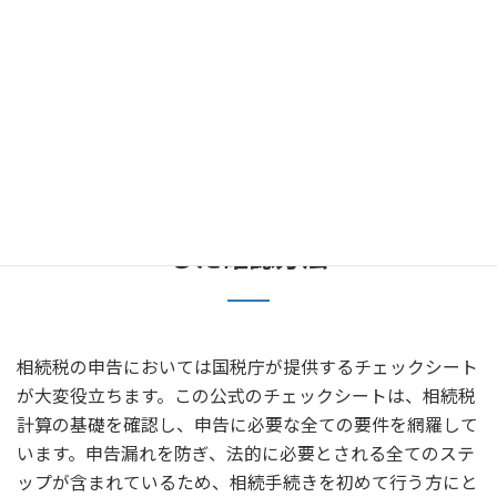
る誤認や漏れを最小限に抑えることができ、相続人間の合
意形成にも役立ちます。ガイドブックはまた、必要書類の
テンプレート提供に役立ちます。税理士等と情報を共有し
ながら、効率的な相続税申告を実施するために、随時この
ガイドの内容を確認することが有用です。
国税庁の相続税 チェックシートを基に
した確認方法
相続税の申告においては国税庁が提供するチェックシート
が大変役立ちます。この公式のチェックシートは、相続税
計算の基礎を確認し、申告に必要な全ての要件を網羅して
います。申告漏れを防ぎ、法的に必要とされる全てのステ
ップが含まれているため、相続手続きを初めて行う方にと