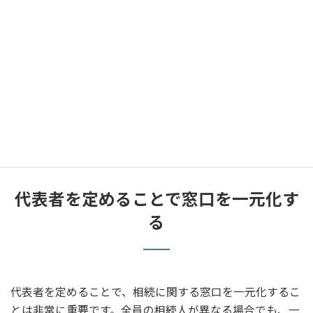
産に関する問題を早期に解決できる場合があります。特に
不動産の名義変更や相続税の申告に関しては、専門知識が
必要となることが多いため、正確な情報を取得し、円滑な
流れを確保することが大切です。 このように、相続手続き
は事前の準備と適切な相談を通じて、悩みを軽減し、スム
ーズに進めることができます。適切な方法を選び、事案に
応じた対応を行うことで、相続の流れを簡素化し、全ての
相続人が納得できる形で進めることが理想的です。
代表者を定めることで窓口を一元化す
る
代表者を定めることで、相続に関する窓口を一元化するこ
とは非常に重要です。全員の相続人が異なる場合でも、一