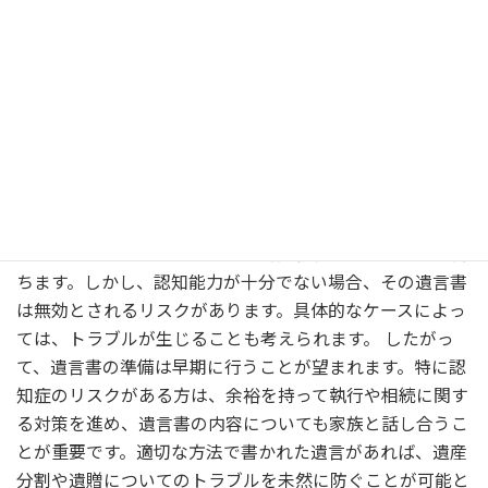
認知症になってから遺言書を作成することには、一定の合
法性が存在します。認知症の症状が進行した場合でも、そ
の時点で遺言書が作成できるかどうかは、法律的な要件に
よって左右されます。また、遺言書が有効とされるために
は、作成者の意思や能力が確認できることが重要です。こ
のため、行政書士などの専門家への相談が推奨されます。
例えば、自筆証書遺言の場合、本人の手によって書かれた
ものであり、日付や内容が明確であれば、認知症が発生す
る前に作成されたものであれ、遺産相続において効力を持
ちます。しかし、認知能力が十分でない場合、その遺言書
は無効とされるリスクがあります。具体的なケースによっ
ては、トラブルが生じることも考えられます。 したがっ
て、遺言書の準備は早期に行うことが望まれます。特に認
知症のリスクがある方は、余裕を持って執行や相続に関す
る対策を進め、遺言書の内容についても家族と話し合うこ
とが重要です。適切な方法で書かれた遺言があれば、遺産
分割や遺贈についてのトラブルを未然に防ぐことが可能と