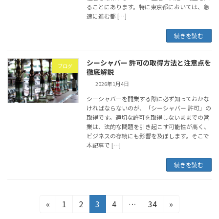
ることにあります。特に東京都においては、急
速に進む都 […]
続きを読む
シーシャバー 許可の取得方法と注意点を
ブログ
徹底解説
2026年1月4日
シーシャバーを開業する際に必ず知っておかな
ければならないのが、「シーシャバー 許可」の
取得です。適切な許可を取得しないままでの営
業は、法的な問題を引き起こす可能性が高く、
ビジネスの存続にも影響を及ぼします。そこで
本記事で […]
続きを読む
投
固
固
固
固
固
«
1
2
3
4
…
34
»
定
定
定
定
定