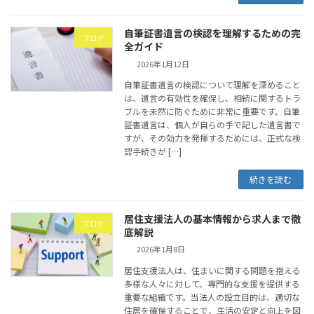
自筆証書遺言の検認を理解するための完
ブログ
全ガイド
2026年1月12日
自筆証書遺言の検認について理解を深めること
は、遺言の有効性を確保し、相続に関するトラ
ブルを未然に防ぐために非常に重要です。自筆
証書遺言は、個人が自らの手で記した遺言書で
すが、その効力を発揮するためには、正式な検
認手続きが […]
続きを読む
居住支援法人の基本情報から求人まで徹
ブログ
底解説
2026年1月8日
居住支援法人は、住まいに関する問題を抱える
多様な人々に対して、専門的な支援を提供する
重要な組織です。当法人の設立目的は、適切な
住居を確保することで、生活の安定と向上を図