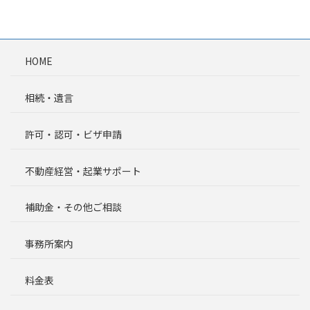
稿
ペ
ペ
ペ
ペ
ペ
の
ー
ー
ー
ー
ー
ジ
ジ
ジ
ジ
ジ
ペ
HOME
ー
相続・遺言
ジ
送
許可・認可・ビザ申請
り
不動産経営・起業サポート
補助金・その他ご相談
事務所案内
料金表