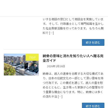
2026年1月20日
『行政書士による無料相談会』とは 江東支部で
は、区民の方々の現在抱えているお悩みをお伺
いする相談の窓口として相談会を実施していま
す。 そして、行政書士として専門知識を生かし
た社会貢献活動を行っております。 もちろん無
料で […]
続きを読む
納骨の意味と流れを知りたい人へ贈る完
ブログ
全ガイド
2026年1月16日
納骨は、故人の遺骨を合葬する大切な儀式であ
り、日本の伝統文化の一部として深い意味を持
つ行為です。この儀式を通じて、故人の霊を慰
めるとともに、生き残った家族が心の整理を行
う重要な機会になります。特に、納骨には多く
の流れや注 […]
続きを読む