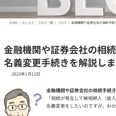
HOME
おしらせ・ブログ一覧
ブログ
金融機関や証券会社の相続手続
金融機関や証券会社の相続
名義変更手続きを解説しま
最
2023年1月12日
終
更
金融機関や証券会社の相続手続
新
日
「相続が発生して被相続人（故
時
名義変更をしたいのですが、わ
: