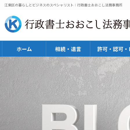
コ
ナ
江東区の暮らしとビジネスのスペシャリスト：行政書士おおこし法務事務所
ン
ビ
テ
ゲ
ン
ー
ツ
シ
へ
ョ
ホーム
相続・遺言
許可・認可・
ス
ン
キ
に
ッ
移
プ
動